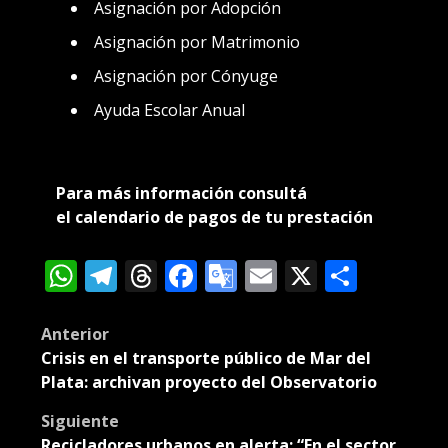
Asignación por Adopción
Asignación por Matrimonio
Asignación por Cónyuge
Ayuda Escolar Anual
Para más información consultá
el
calendario de pagos de tu prestación
WhatsApp
Telegram
Threads
Facebook
Google
Email
X
Compa
Translate
Post
Anterior
Crisis en el transporte público de Mar del
navigation
Plata: archivan proyecto del Observatorio
Siguiente
Recicladores urbanos en alerta: “En el sector