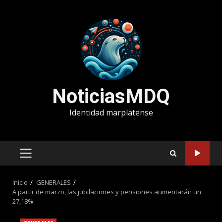
Saltar
al
contenido
NoticiasMDQ
Identidad marplatense
MENÚ
PRINCIPAL
Inicio
GENERALES
A partir de marzo, las jubilaciones y pensiones aumentarán un
27,18%