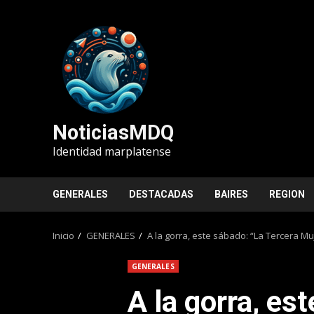
Saltar
al
contenido
NoticiasMDQ
Identidad marplatense
GENERALES
DESTACADAS
BAIRES
REGION
Inicio
GENERALES
A la gorra, este sábado: “La Tercera M
GENERALES
A la gorra, es