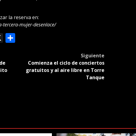
zar la reserva en:
a-tercera-mujer-desenlace/
ok
le
mail
X
Compartir
slate
Siguiente
 de
Comienza el ciclo de conciertos
ito
gratuitos y al aire libre en Torre
Tanque