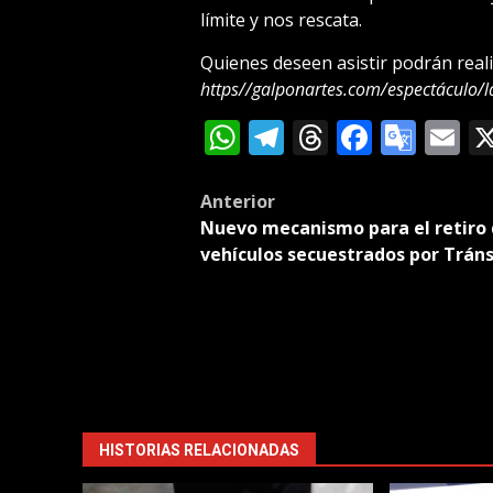
límite y nos rescata.
Quienes deseen asistir podrán reali
https//galponartes.com/espectáculo/l
WhatsApp
Telegram
Threads
Facebo
Goog
E
Tran
Post
Anterior
Nuevo mecanismo para el retiro
navigation
vehículos secuestrados por Tráns
HISTORIAS RELACIONADAS