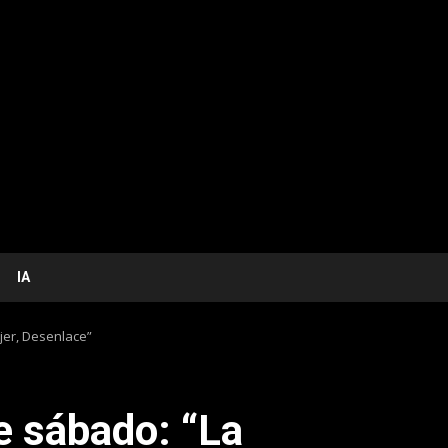
IA
ujer, Desenlace”
te sábado: “La