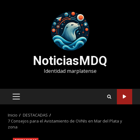
Saltar
al
contenido
NoticiasMDQ
Identidad marplatense
MENÚ
PRINCIPAL
Inicio
DESTACADAS
7 Consejos para el Avistamiento de OVNIs en Mar del Plata y
zona