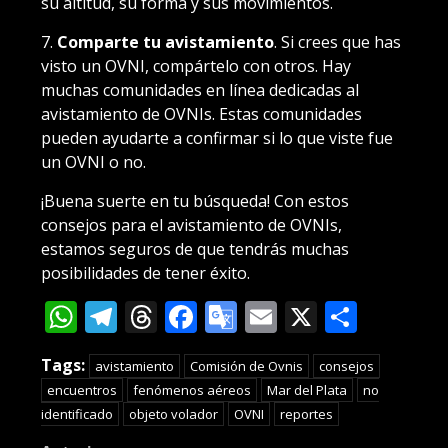
su altitud, su forma y sus movimientos.
7.
Comparte tu avistamiento
. Si crees que has
visto un OVNI, compártelo con otros. Hay
muchas comunidades en línea dedicadas al
avistamiento de OVNIs. Estas comunidades
pueden ayudarte a confirmar si lo que viste fue
un OVNI o no.
¡Buena suerte en tu búsqueda! Con estos
consejos para el avistamiento de OVNIs,
estamos seguros de que tendrás muchas
posibilidades de tener éxito.
WhatsApp
Telegram
Threads
Facebook
Google
Email
X
Compa
Translate
Tags:
avistamiento
Comisión de Ovnis
consejos
encuentros
fenómenos aéreos
Mar del Plata
no
identificado
objeto volador
OVNI
reportes