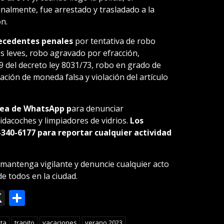
inalmente, fue arrestado y trasladado a la
n.
tecedentes penales
por tentativa de robo
s leves, robo agravado por efracción,
 79 del decreto ley 8031/73, robo en grado de
ación de moneda falsa y violación del artículo
ínea de WhatsApp p
ara denunciar
idacoches y limpiadores de vidrios.
Los
340-6177 para reportar cualquier actividad
mantenga vigilante y denuncie cualquier acto
de todos en la ciudad.
ok
le
mail
X
Compartir
slate
ata
trapito
vacaciones
verano 2023