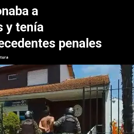
onaba a
 y tenía
ecedentes penales
ctura