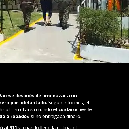
 Varese después de amenazar a un
nero por adelantado.
Según informes, el
hículo en el área cuando
el cuidacoches le
ado o robado»
si no entregaba dinero.
 al 911
y, cuando llegó la policía, el