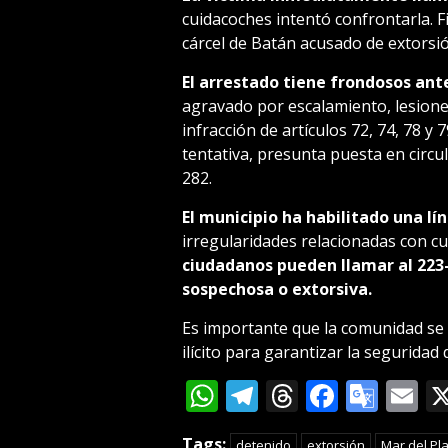
cuidacoches intentó confrontarla. F
cárcel de Batán acusado de extorsió
El arrestado tiene frondosos an
agravado por escalamiento, lesione
infracción de artículos 72, 74, 78 y
tentativa, presunta puesta en circul
282.
El municipio ha habilitado una l
irregularidades relacionadas con cu
ciudadanos pueden llamar al 223-
sospechosa o extorsiva.
Es importante que la comunidad se 
ilícito para garantizar la seguridad 
WhatsApp
Telegram
Threads
Facebo
Goog
E
Tran
Tags:
detenido
extorsión
Mar del Pl