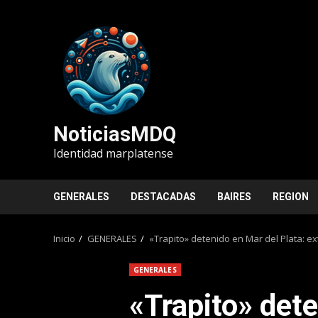
Saltar
al
contenido
NoticiasMDQ
Identidad marplatense
GENERALES
DESTACADAS
BAIRES
REGION
Inicio
GENERALES
«Trapito» detenido en Mar del Plata: 
GENERALES
«Trapito» det