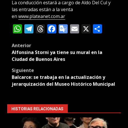
La conducción estará a cargo de Aldo Del Cul y
las entradas están a la venta
en
www.plateanet.com.ar
WhatsApp
Telegram
Threads
Facebook
Google
Email
X
Compa
Translate
Post
Anterior
Alfonsina Storni ya tiene su mural en la
navigation
Ciudad de Buenos Aires
Siguiente
Balcarce: se trabaja en la actualización y
jerarquización del Museo Histórico Municipal
HISTORIAS RELACIONADAS