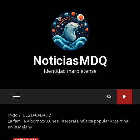
Saltar
al
contenido
NoticiasMDQ
Identidad marplatense
MENÚ
PRINCIPAL
Inicio
DESTACADAS
La familia Albornoz-LLunez interpreta música popular Argentina
en la Melany