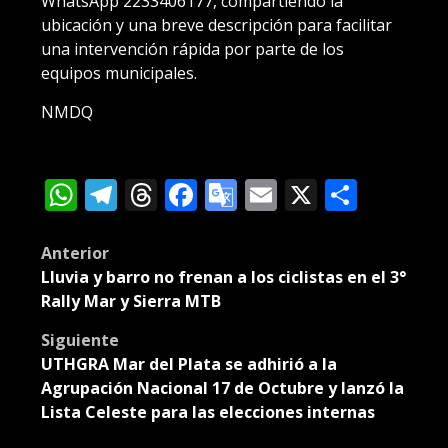
WhatsApp 2233406177, compartiendo la
ubicación y una breve descripción para facilitar
una intervención rápida por parte de los
equipos municipales.
NMDQ
WhatsApp
Telegram
Threads
Facebook
Google
Email
X
Compa
Translate
Post
Anterior
Lluvia y barro no frenan a los ciclistas en el 3°
navigation
Rally Mar y Sierra MTB
Siguiente
UTHGRA Mar del Plata se adhirió a la
Agrupación Nacional 17 de Octubre y lanzó la
Lista Celeste para las elecciones internas