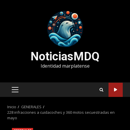
Saltar
al
contenido
NoticiasMDQ
Identidad marplatense
MENÚ
PRINCIPAL
Inicio
GENERALES
228 infracciones a cuidacoches y 360 motos secuestradas en
mayo