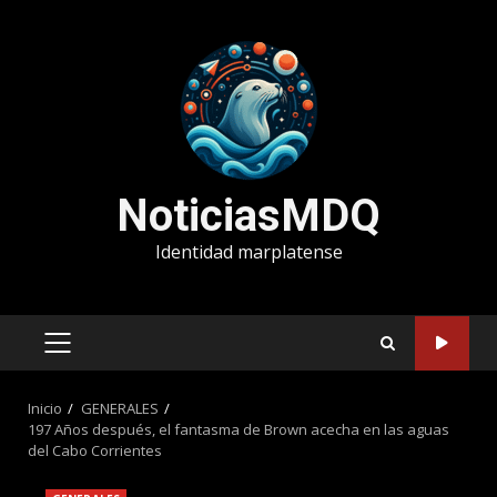
Saltar
al
contenido
NoticiasMDQ
Identidad marplatense
MENÚ
PRINCIPAL
Inicio
GENERALES
197 Años después, el fantasma de Brown acecha en las aguas
del Cabo Corrientes