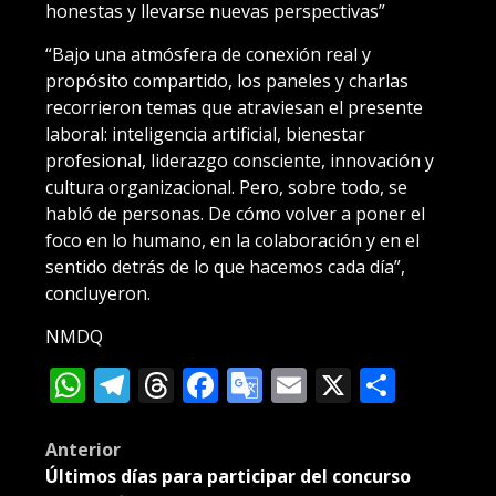
honestas y llevarse nuevas perspectivas”
“Bajo una atmósfera de conexión real y
propósito compartido, los paneles y charlas
recorrieron temas que atraviesan el presente
laboral: inteligencia artificial, bienestar
profesional, liderazgo consciente, innovación y
cultura organizacional. Pero, sobre todo, se
habló de personas. De cómo volver a poner el
foco en lo humano, en la colaboración y en el
sentido detrás de lo que hacemos cada día”,
concluyeron.
NMDQ
WhatsApp
Telegram
Threads
Facebook
Google
Email
X
Compa
Translate
Post
Anterior
Últimos días para participar del concurso