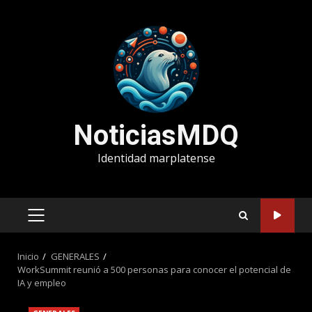
Saltar
al
contenido
NoticiasMDQ
Identidad marplatense
MENÚ
PRINCIPAL
Inicio
GENERALES
WorkSummit reunió a 500 personas para conocer el potencial de
IA y empleo