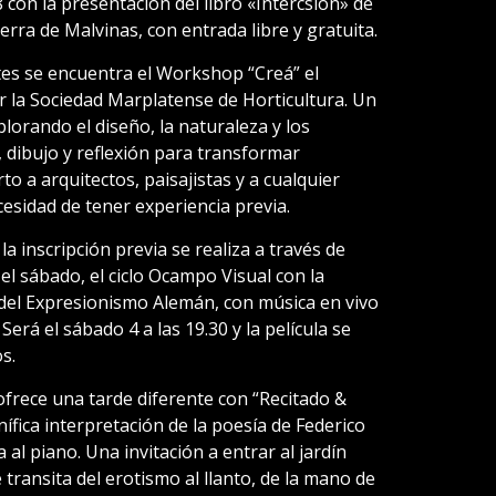
8 con la presentación del libro «Intercsion» de
ra de Malvinas, con entrada libre y gratuita.
tes se encuentra el Workshop “Creá” el
r la Sociedad Marplatense de Horticultura. Un
plorando el diseño, la naturaleza y los
 dibujo y reflexión para transformar
o a arquitectos, paisajistas y a cualquier
esidad de tener experiencia previa.
a inscripción previa se realiza a través de
l sábado, el ciclo Ocampo Visual con la
 del Expresionismo Alemán, con música en vivo
 Será el sábado 4 a las 19.30 y la película se
s.
a ofrece una tarde diferente con “Recitado &
ífica interpretación de la poesía de Federico
l piano. Una invitación a entrar al jardín
ransita del erotismo al llanto, de la mano de