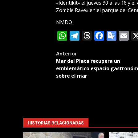
«Identikit» el jueves 30 a las 18 y e
Zombie Rave» en el parque del Centr
NMDQ
WhatsApp
Telegram
Threads
Facebo
Goog
E
Tran
Post
Anterior
Mar del Plata recupera un
navigation
emblemático espacio gastronóm
sobre el mar
HISTORIAS RELACIONADAS