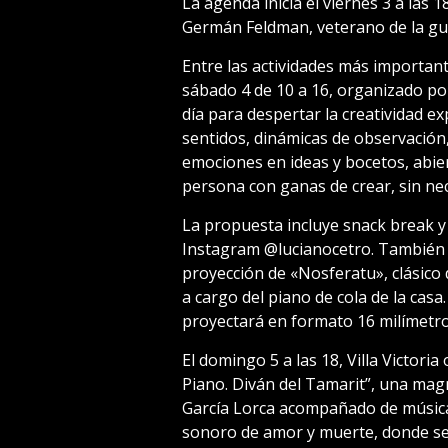
La agenda inicia el viernes 3 a las 1
Germán Feldman, veterano de la guer
Entre las actividades más importan
sábado 4 de 10 a 16, organizado po
día para despertar la creatividad ex
sentidos, dinámicas de observación,
emociones en ideas y bocetos, abiert
persona con ganas de crear, sin nec
La propuesta incluye snack break y l
Instagram @lucianocetro. También e
proyección de «Nosferatu», clásico
a cargo del piano de cola de la casa.
proyectará en formato 16 milímetro
El domingo 5 a las 18, Villa Victori
Piano. Diván del Tamarit”, una magn
García Lorca acompañado de música a
sonoro de amor y muerte, donde se t