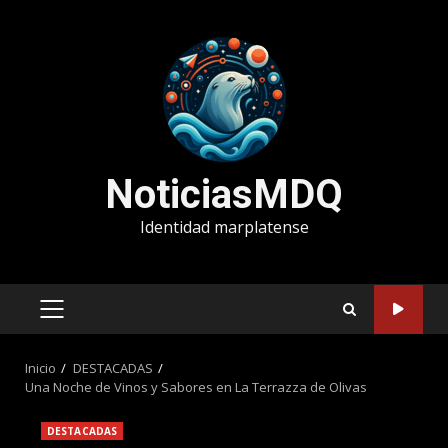
Saltar
al
contenido
NoticiasMDQ
Identidad marplatense
MENÚ
PRINCIPAL
Inicio
DESTACADAS
Una Noche de Vinos y Sabores en La Terrazza de Olivas
DESTACADAS