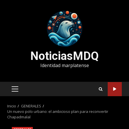
Saltar
al
contenido
NoticiasMDQ
Identidad marplatense
MENÚ
PRINCIPAL
Inicio
GENERALES
Un nuevo polo urbano: el ambicioso plan para reconvertir
Chapadmalal