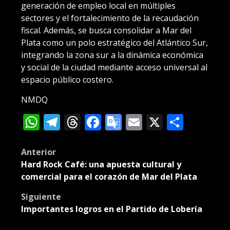
generación de empleo local en múltiples
sectores y el fortalecimiento de la recaudación
fiscal. Además, se busca consolidar a Mar del
Plata como un polo estratégico del Atlántico Sur,
integrando la zona sur a la dinámica económica
y social de la ciudad mediante acceso universal al
espacio público costero.
NMDQ
WhatsApp
Telegram
Threads
Facebook
Google
Email
X
Compa
Translate
Post
Anterior
Hard Rock Café: una apuesta cultural y
navigation
comercial para el corazón de Mar del Plata
Siguiente
Importantes logros en el Partido de Lobería