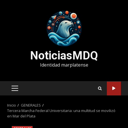
Saltar
al
contenido
NoticiasMDQ
Identidad marplatense
MENÚ
PRINCIPAL
Inicio
GENERALES
Tercera Marcha Federal Universitaria: una multitud se movilizó
en Mar del Plata