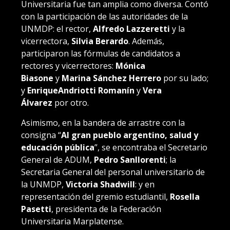
Universitaria fue tan amplia como diversa. Contó
con la participación de las autoridades de la
UNMDP: el rector,
Alfredo Lazzeretti
y la
vicerrectora,
Silvia Berardo
. Además,
participaron las fórmulas de candidatos a
rectores y vicerrectores:
Mónica
Biasone
y
Marina Sánchez Herrero
por su lado;
y
EnriqueAndriotti Romanín
y
Vera
Álvarez
por otro.
Asimismo, en la bandera de arrastre con la
consigna “
Al gran pueblo argentino, salud y
educación pública
”, se encontraba el Secretario
General de ADUM,
Pedro Sanllorenti
; la
Secretaria General del personal universitario de
la UNMDP,
Victoria Shadwill
: y en
representación del gremio estudiantil,
Rosella
Pasetti
, presidenta de la Federación
Universitaria Marplatense.