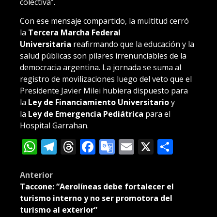
colectiva”.
Con ese mensaje compartido, la multitud cerró
la
Tercera Marcha Federal
Universitaria
reafirmando que la educación y la
salud públicas son pilares irrenunciables de la
democracia argentina. La jornada se suma al
registro de movilizaciones luego del veto que el
Presidente Javier Milei hubiera dispuesto para
la
Ley de Financiamiento Universitario
y
la
Ley de Emergencia Pediátrica
para el
Hospital Garrahan.
WhatsApp
Telegram
Threads
Facebook
Google
Email
X
Compa
Translate
Post
Anterior
Taccone: “Aerolíneas debe fortalecer el
navigation
turismo interno y no ser promotora del
turismo al exterior”