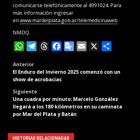
comunicarse telefónicamente al 4991024. Para
más información ingresar
en
www.mardelplata.gob.ar/telemedicinaweb
.
NMDQ
WhatsApp
Telegram
Threads
Facebook
Google
Email
X
Compa
Translate
Post
Anterior
El Enduro del Invierno 2025 comenzó con un
navigation
show de acrobacias
Siguiente
Una cuadra por minuto: Marcelo González
llegará a los 180 kilómetros en su caminata
por Mar del Plata y Batán
HISTORIAS RELACIONADAS