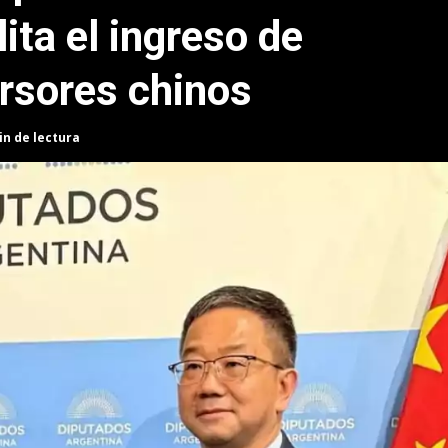
lita el ingreso de
ersores chinos
in de lectura