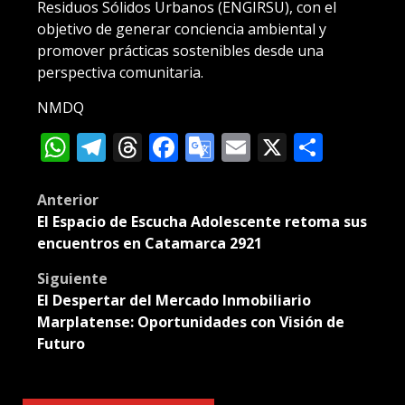
Residuos Sólidos Urbanos (ENGIRSU), con el
objetivo de generar conciencia ambiental y
promover prácticas sostenibles desde una
perspectiva comunitaria.
NMDQ
WhatsApp
Telegram
Threads
Facebook
Google
Email
X
Compa
Translate
Post
Anterior
El Espacio de Escucha Adolescente retoma sus
navigation
encuentros en Catamarca 2921
Siguiente
El Despertar del Mercado Inmobiliario
Marplatense: Oportunidades con Visión de
Futuro