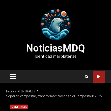
Saltar
al
contenido
NoticiasMDQ
Identidad marplatense
MENÚ
PRINCIPAL
Inicio
GENERALES
Separar, compostar, transformar: comenzó el Compostour 2025
GENERALES