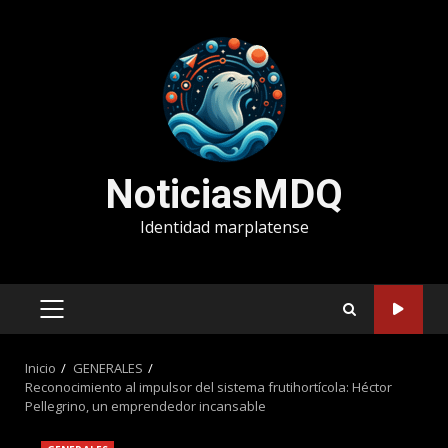
Saltar
al
contenido
NoticiasMDQ
Identidad marplatense
MENÚ
PRINCIPAL
Inicio
GENERALES
Reconocimiento al impulsor del sistema frutihortícola: Héctor
Pellegrino, un emprendedor incansable