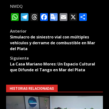
NMDQ
WhatsApp
Telegram
Threads
Facebook
Google
Email
X
Compa
Translate
Post
Anterior
Simulacro de siniestro vial con múltiples
navigation
vehículos y derrame de combustible en Mar
del Plata
Siguiente
La Casa Mariano Mores: Un Espacio Cultural
que Difunde el Tango en Mar del Plata
HISTORIAS RELACIONADAS