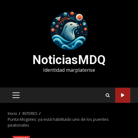
Saltar
al
contenido
NoticiasMDQ
Identidad marplatense
MENÚ
PRINCIPAL
Inicio
INTERES
Punta Mogotes: ya está habilitado uno de los puentes
peatonales