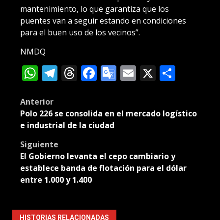
mantenimiento, lo que garantiza que los
puentes van a seguir estando en condiciones
para el buen uso de los vecinos”.
NMDQ
WhatsApp
Telegram
Threads
Facebook
Google
Email
X
Compa
Translate
Post
Anterior
Polo 226 se consolida en el mercado logístico
navigation
e industrial de la ciudad
Siguiente
El Gobierno levanta el cepo cambiario y
establece banda de flotación para el dólar
entre 1.000 y 1.400
HISTORIAS RELACIONADAS