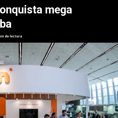
conquista mega
oba
min de lectura