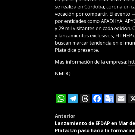
se realiza en Córdoba, corona un c
vocación por compartir. El evento 
por entidades como AFADHYA, APYC
y 29 mil visitantes en cada edición
y lanzamientos exclusivos, FITHEP 
buscan marcar tendencia en el mund
Plata dice presente.
Mas información de la empresa:
ht
NMDQ
WhatsApp
Telegram
Threads
Facebo
Goog
E
Tran
Post
Anterior
Lanzamiento de EFDAP en Mar de
navigation
Plata: Un paso hacia la formació