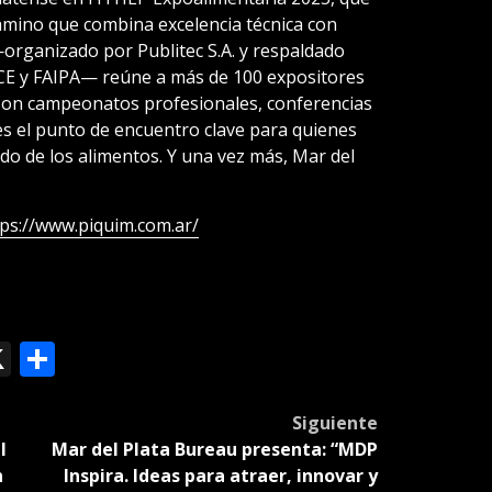
amino que combina excelencia técnica con
—organizado por Publitec S.A. y respaldado
E y FAIPA— reúne a más de 100 expositores
. Con campeonatos profesionales, conferencias
es el punto de encuentro clave para quienes
o de los alimentos. Y una vez más, Mar del
tps://www.piquim.com.ar/
ok
le
mail
X
Compartir
slate
Siguiente
l
Mar del Plata Bureau presenta: “MDP
n
Inspira. Ideas para atraer, innovar y