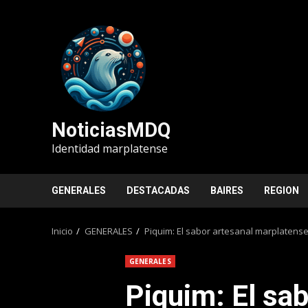
Saltar
al
contenido
NoticiasMDQ
Identidad marplatense
GENERALES
DESTACADAS
BAIRES
REGION
Inicio
GENERALES
Piquim: El sabor artesanal marplaten
GENERALES
Piquim: El sab