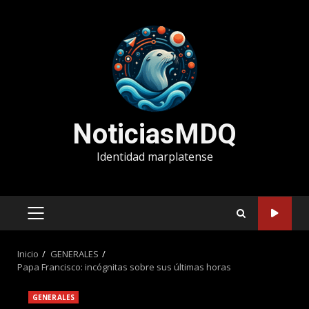
Saltar
al
contenido
NoticiasMDQ
Identidad marplatense
MENÚ
PRINCIPAL
Inicio
GENERALES
Papa Francisco: incógnitas sobre sus últimas horas
GENERALES