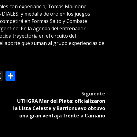
onales con experiancia, Tomás Maimone
IALES, y medalla de oro en los juegos
 competirá en Formas Salto y Combate
gentino. En la agenda del entrenador
ida trayectoria en el circuito del
el aporte que suman al grupo experiencias de
ok
le
mail
X
Compartir
slate
Siguiente
UTHGRA Mar del Plata: oficializaron
la Lista Celeste y Barrionuevo obtuvo
una gran ventaja frente a Camaño