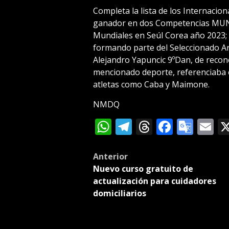
Completa la lista de los Internaci
ganador en dos Competencias MUND
Mundiales en Seúl Corea año 2023;
formando parte del Seleccionado Ar
Alejandro Yapuncic 9ºDan, de reconoc
mencionado deporte, referenciaba 
atletas como Caba y Maimone.
NMDQ
WhatsApp
Telegram
Threads
Facebo
Goog
E
Tran
Post
Anterior
Nuevo curso gratuito de
navigation
actualización para cuidadores
domiciliarios