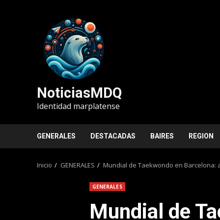
Saltar
al
contenido
NoticiasMDQ
Identidad marplatense
GENERALES
DESTACADAS
BAIRES
REGION
Inicio
GENERALES
Mundial de Taekwondo en Barcelona: a
GENERALES
Mundial de T