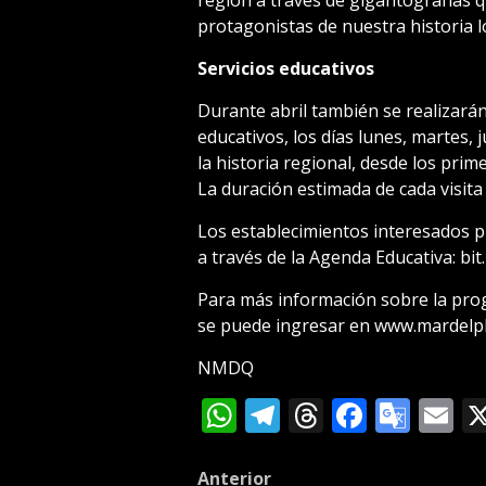
protagonistas de nuestra historia lo
Servicios educativos
Durante abril también se realizarán
educativos, los días lunes, martes, 
la historia regional, desde los pri
La duración estimada de cada visita
Los establecimientos interesados p
a través de la Agenda Educativa: bi
Para más información sobre la prog
se puede ingresar en www.mardelpla
NMDQ
WhatsApp
Telegram
Threads
Facebo
Goog
E
Tran
Post
Anterior