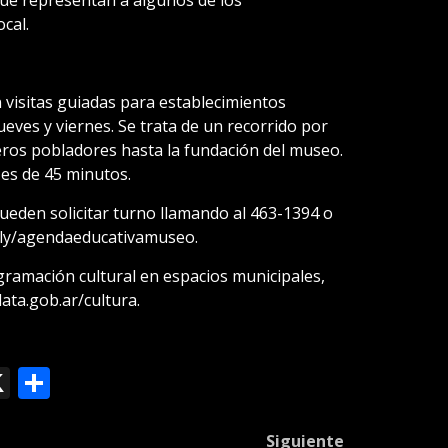
cal.
 visitas guiadas para establecimientos
jueves y viernes. Se trata de un recorrido por
meros pobladores hasta la fundación del museo.
 es de 45 minutos.
ueden solicitar turno llamando al 463-1394 o
t.ly/agendaeducativamuseo.
ramación cultural en espacios municipales,
ta.gob.ar/cultura.
ok
le
mail
X
Compartir
slate
Siguiente