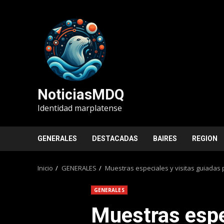
Saltar
al
contenido
NoticiasMDQ
Identidad marplatense
GENERALES
DESTACADAS
BAIRES
REGION
Inicio
GENERALES
Muestras especiales y visitas guiadas
GENERALES
Muestras espe