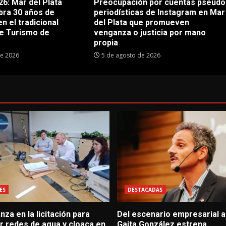
6: Mar del Plata
Preocupación por cuentas pseudo
bra 30 años de
periodísticas de Instagram en Mar
en el tradicional
del Plata que promueven
e Turismo de
venganza o justicia por mano
propia
de 2026
5 de agosto de 2026
ES
DESTACADAS
za en la licitación para
Del escenario empresarial al
r redes de agua y cloaca en
Gaita González estrena