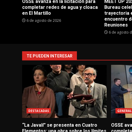
OSSE avanza en la licitación para
MEET UP 202
completar redes de agua y cloaca
Bureau cele
en El Martillo
trayectoria 
encuentro d
6 de agosto de 2026
Reuniones
6 de agosto 
TE PUEDEN INTERESAR
DESTACADAS
GENERAL
“La Javalí” se presenta en Cuatro
OSSE avan
Elementos: una obra sobre los límites
completa