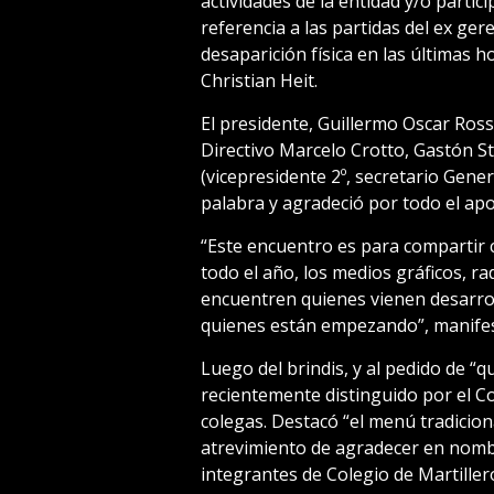
actividades de la entidad y/o partic
referencia a las partidas del ex gere
desaparición física en las últimas 
Christian Heit.
El presidente, Guillermo Oscar Ros
Directivo Marcelo Crotto, Gastón St
(vicepresidente 2º, secretario Gener
palabra y agradeció por todo el ap
“Este encuentro es para compartir 
todo el año, los medios gráficos, rad
encuentren quienes vienen desarrol
quienes están empezando”, manifes
Luego del brindis, y al pedido de “q
recientemente distinguido por el C
colegas. Destacó “el menú tradicion
atrevimiento de agradecer en nombr
integrantes de Colegio de Martiller