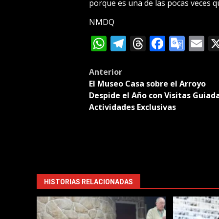
porque es una de las pocas veces q
NMDQ
WhatsApp
Telegram
Threads
Facebo
Goog
E
Tran
Post
Anterior
El Museo Casa sobre el Arroyo
navigation
Despide el Año con Visitas Guiada
Actividades Exclusivas
HISTORIAS RELACIONADAS