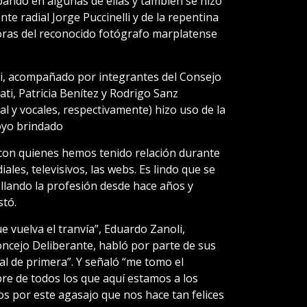
ipando en algunas de ellas y también se hizo
nte radial Jorge Puccinelli y de la repentina
horas del reconocido fotógrafo marplatense
si, acompañado por integrantes del Consejo
ati, Patricia Benítez y Rodrigo Sanz
al y vocales, respectivamente) hizo uso de la
oyo brindado
con quienes hemos tenido relación durante
iales, televisivos, las webs. Es lindo que se
lando la profesión desde hace años y
tó.
ue vuelva el tranvía”, Eduardo Zanoli,
oncejo Deliberante, habló por parte de sus
al de primera”. Y señaló “me tomo el
e de todos los que aquí estamos a los
os por este agasajo que nos hace tan felices