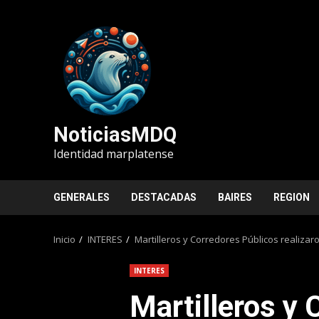
Saltar
al
contenido
NoticiasMDQ
Identidad marplatense
GENERALES
DESTACADAS
BAIRES
REGION
Inicio
INTERES
Martilleros y Corredores Públicos realizar
INTERES
Martilleros y 