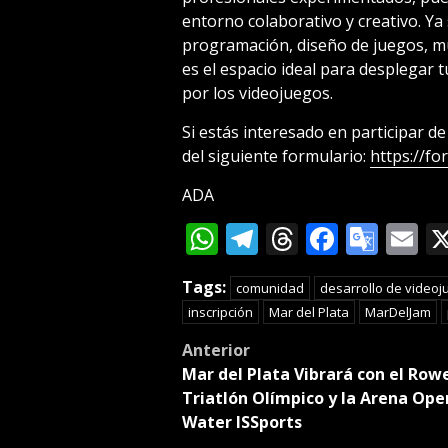
entorno colaborativo y creativo. Y
programación, diseño de juegos, mús
es el espacio ideal para desplegar 
por los videojuegos.
Si estás interesado en participar d
del siguiente formulario:
https://f
ADA
WhatsApp
Telegram
Threads
Facebo
Goog
E
Tran
Tags:
comunidad
desarrollo de videoj
inscripción
Mar del Plata
MarDelJam
Post
Anterior
Mar del Plata Vibrará con el Row
navigation
Triatlón Olímpico y la Arena Ope
Water ISSports