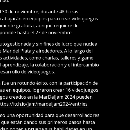
ndo.
l 30 de noviembre, durante 48 horas
 trabajarán en equipos para crear videojuegos
tamente gratuita, aunque requiere de
isponible hasta el 23 de noviembre.
gestionada y sin fines de lucro que nuclea
 Mar del Plata y alrededores. A lo largo del
 actividades, como charlas, talleres y game
l aprendizaje, la colaboración y el intercambio
esarrollo de videojuegos.
 fue un rotundo éxito, con la participación de
as en equipos, lograron crear 16 videojuegos
uegos creados en la MarDelJam 2024 pueden
ttps://itch.io/jam/mardeljam2024/entries
.
mo una oportunidad para que desarrolladores
os que están dando sus primeros pasos hasta
dan poner a prueba sus habilidades en un