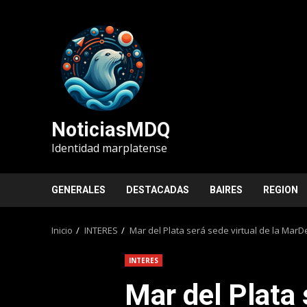
Saltar
al
contenido
NoticiasMDQ
Identidad marplatense
GENERALES
DESTACADAS
BAIRES
REGION
Inicio
INTERES
Mar del Plata será sede virtual de la MarDel
INTERES
Mar del Plata 