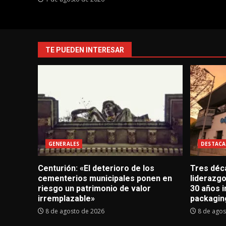
TE PUEDEN INTERESAR
GENERALES
DESTACA
Centurión: «El deterioro de los
Tres déc
cementerios municipales ponen en
liderazg
riesgo un patrimonio de valor
30 años i
irremplazable»
packagin
8 de agosto de 2026
8 de agos