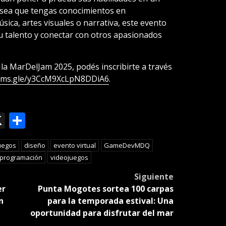
a sea que tengas conocimientos en
ica, artes visuales o narrativa, este evento
tu talento y conectar con otros apasionados
e la MarDelJam 2025, podés inscribirte a través
orms.gle/y3CcM9XcLpN8DDiA6
.
ok
le
mail
X
Compartir
slate
uegos
diseño
evento virtual
GameDevMDQ
programación
videojuegos
Siguiente
er
Punta Mogotes sortea 100 carpas
n
para la temporada estival: Una
oportunidad para disfrutar del mar