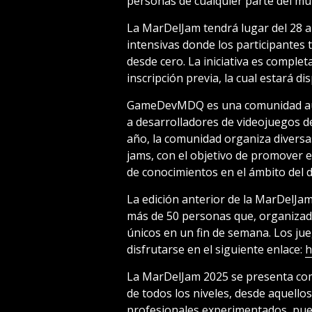
personas de cualquier parte del mu
La MarDelJam tendrá lugar del 28 a
intensivas donde los participantes
desde cero. La iniciativa es comple
inscripción previa, la cual estará d
GameDevMDQ es una comunidad auto
a desarrolladores de videojuegos de
año, la comunidad organiza diversas
jams, con el objetivo de promover e
de conocimientos en el ámbito del d
La edición anterior de la MarDelJam
más de 50 personas que, organizad
únicos en un fin de semana. Los j
disfrutarse en el siguiente enlace:
h
La MarDelJam 2025 se presenta co
de todos los niveles, desde aquell
profesionales experimentados, pue