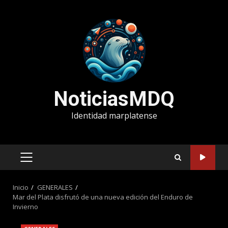
Saltar
al
contenido
NoticiasMDQ
Identidad marplatense
MENÚ
PRINCIPAL
Inicio
GENERALES
Mar del Plata disfrutó de una nueva edición del Enduro de
Invierno