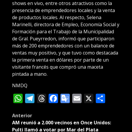
shows en vivo, entre otros atractivos como la
presencia de emprendedores locales y la venta
de productos locales. Al respecto, Selena
Marinelli, directora de Empleo, Economía Social y
Formación para el Trabajo de la Municipalidad
de Gral. Pueyrredon, informó que participaron
más de 200 emprendedores con un balance de
ventas muy positivo, y que tuvo como destacada
la primera venta en dólares por parte de un
visitante francés que compró una maceta
pintada a mano.
NMDQ
WhatsApp
Telegram
Threads
Facebook
Google
Email
X
Compa
Translate
Post
Anterior
AM reunió a 2.000 vecinos en Once Unidos:
navigation
Pulti llamó a votar por Mar del Plata