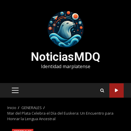
Saltar
al
contenido
NoticiasMDQ
Identidad marplatense
MENÚ
PRINCIPAL
Inicio
GENERALES
Mar del Plata Celebra el Día del Euskera: Un Encuentro para
Honrar la Lengua Ancestral