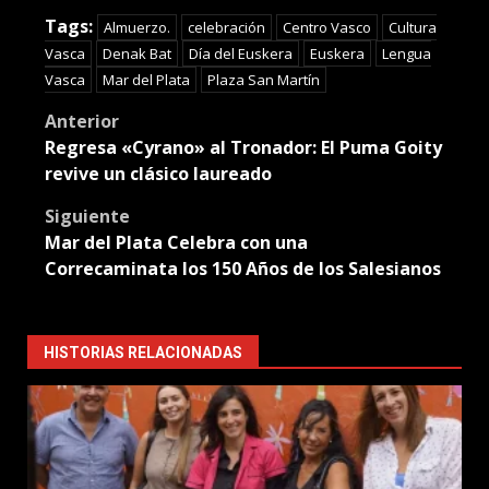
Translate
Tags:
Almuerzo.
celebración
Centro Vasco
Cultura
Vasca
Denak Bat
Día del Euskera
Euskera
Lengua
Vasca
Mar del Plata
Plaza San Martín
Post
Anterior
Regresa «Cyrano» al Tronador: El Puma Goity
navigation
revive un clásico laureado
Siguiente
Mar del Plata Celebra con una
Correcaminata los 150 Años de los Salesianos
HISTORIAS RELACIONADAS