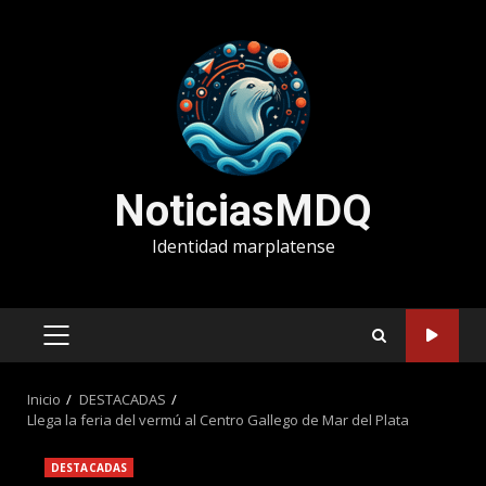
Saltar
al
contenido
NoticiasMDQ
Identidad marplatense
MENÚ
PRINCIPAL
Inicio
DESTACADAS
Llega la feria del vermú al Centro Gallego de Mar del Plata
DESTACADAS