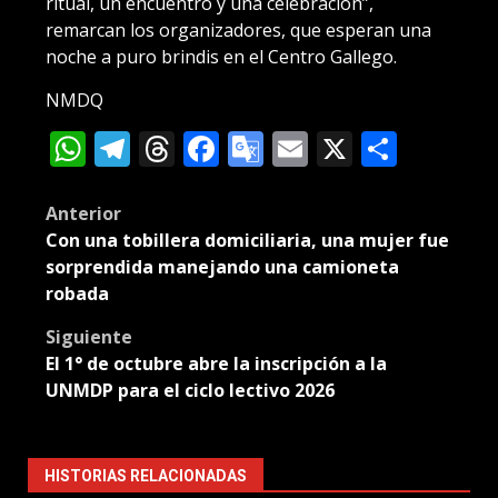
ritual, un encuentro y una celebración”,
remarcan los organizadores, que esperan una
noche a puro brindis en el Centro Gallego.
NMDQ
WhatsApp
Telegram
Threads
Facebook
Google
Email
X
Compa
Translate
Post
Anterior
Con una tobillera domiciliaria, una mujer fue
navigation
sorprendida manejando una camioneta
robada
Siguiente
El 1° de octubre abre la inscripción a la
UNMDP para el ciclo lectivo 2026
HISTORIAS RELACIONADAS