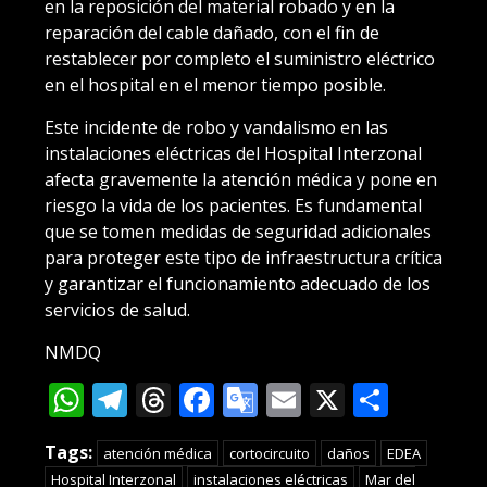
en la reposición del material robado y en la
reparación del cable dañado, con el fin de
restablecer por completo el suministro eléctrico
en el hospital en el menor tiempo posible.
Este incidente de robo y vandalismo en las
instalaciones eléctricas del Hospital Interzonal
afecta gravemente la atención médica y pone en
riesgo la vida de los pacientes. Es fundamental
que se tomen medidas de seguridad adicionales
para proteger este tipo de infraestructura crítica
y garantizar el funcionamiento adecuado de los
servicios de salud.
NMDQ
WhatsApp
Telegram
Threads
Facebook
Google
Email
X
Compa
Translate
Tags:
atención médica
cortocircuito
daños
EDEA
Hospital Interzonal
instalaciones eléctricas
Mar del