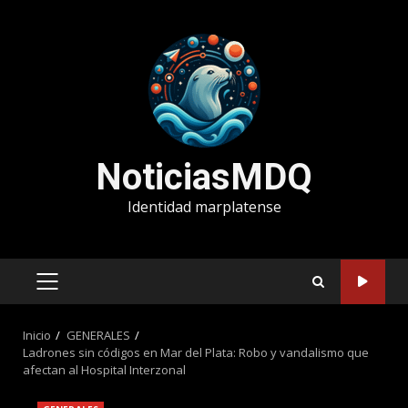
Saltar
al
contenido
NoticiasMDQ
Identidad marplatense
MENÚ
PRINCIPAL
Inicio
GENERALES
Ladrones sin códigos en Mar del Plata: Robo y vandalismo que
afectan al Hospital Interzonal