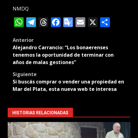
NMDQ
WhatsApp
Telegram
Threads
Facebook
Google
Email
X
Compa
Translate
Post
Anterior
Alejandro Carrancio: “Los bonaerenses
navigation
tenemos la oportunidad de terminar con
años de malas gestiones”
Siguiente
Si buscás comprar o vender una propiedad en
Mar del Plata, esta nueva web te interesa
HISTORIAS RELACIONADAS