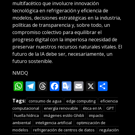
multifacético que involucre innovación
tecnológica en refrigeración y eficiencia de
modelos, decisiones estratégicas en la industria,
políticas de transparencia y, sobre todo, un
compromiso colectivo para equilibrar el
progreso digital con la imperiosa necesidad de
preservar nuestros recursos naturales vitales. El
futuro de la IA debe ser, necesariamente, un
futuro sostenible.
NMDQ
WhatsApp
Telegram
Threads
Facebook
Google
Email
X
Compa
Translate
Tags:
consumo de agua
edge computing
eficiencia
computacional
energía renovable
ética en IA
GPT
huella hídrica
imágenes estilo Ghibli
impacto
ambiental
inteligencia artificial
optimización de
modelos
refrigeración de centros de datos
regulación