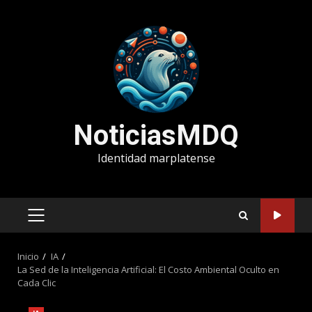
Saltar
al
contenido
NoticiasMDQ
Identidad marplatense
MENÚ
PRINCIPAL
Inicio
IA
La Sed de la Inteligencia Artificial: El Costo Ambiental Oculto en
Cada Clic