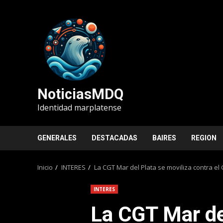
Saltar
al
contenido
NoticiasMDQ
Identidad marplatense
GENERALES
DESTACADAS
BAIRES
REGION
Inicio
INTERES
La CGT Mar del Plata se moviliza contra el
INTERES
La CGT Mar de