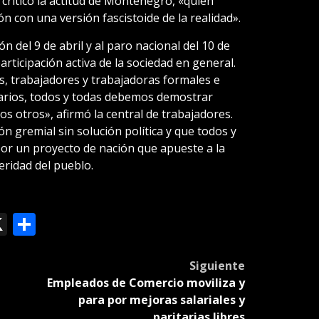
 criticó la actitud de Montenegro, «quien
ón con una versión fascistoide de la realidad».
n del 9 de abril y al paro nacional del 10 de
articipación activa de la sociedad en general.
as, trabajadores y trabajadoras formales e
arios, todos y todas debemos demostrar
s otros», afirmó la central de trabajadores.
 gremial sin solución política y que todos y
or un proyecto de nación que apueste a la
eridad del pueblo.
ok
le
mail
X
Compartir
slate
Siguiente
Empleados de Comercio moviliza y
para por mejoras salariales y
paritarias libres