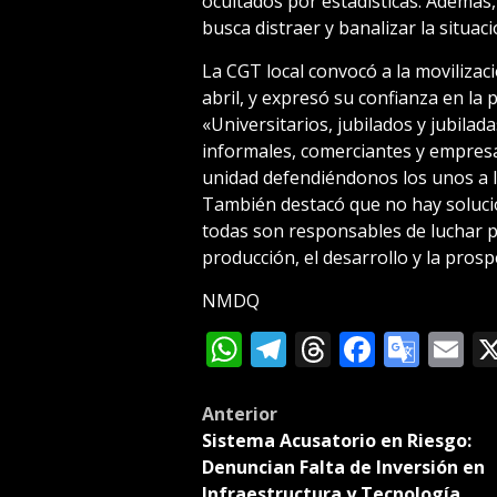
ocultados por estadísticas. Además,
busca distraer y banalizar la situaci
La CGT local convocó a la movilizació
abril, y expresó su confianza en la p
«Universitarios, jubilados y jubilad
informales, comerciantes y empres
unidad defendiéndonos los unos a lo
También destacó que no hay solución
todas son responsables de luchar p
producción, el desarrollo y la prosp
NMDQ
WhatsApp
Telegram
Threads
Facebo
Goog
E
Tran
Post
Anterior
Sistema Acusatorio en Riesgo:
navigation
Denuncian Falta de Inversión en
Infraestructura y Tecnología