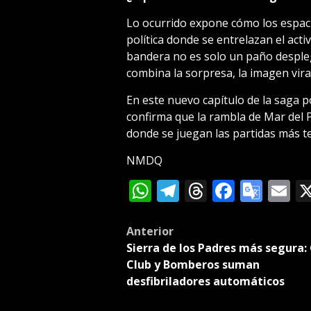
Lo ocurrido expone cómo los espaci
política donde se entrelazan el acti
bandera no es solo un paño despleg
combina la sorpresa, la imagen viral 
En este nuevo capítulo de la saga po
confirma que la rambla de Mar del Pl
donde se juegan las partidas más ten
NMDQ
WhatsApp
Telegram
Threads
Facebo
Goog
E
Tran
Post
Anterior
Sierra de los Padres más segura:
navigation
Club y Bomberos suman
desfibriladores automáticos