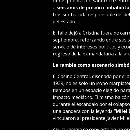
obras públicas en Santa Cruz entre
a
seis años de prisión
e
inhabilit
tras ser hallada responsable del de
del Estado.
El fallo dejó a Cristina fuera de car
septiembre, reforzando entre sus se
servicio de intereses políticos y e
regreso de la ex mandataria a la are
La rambla como escenario simból
El Casino Central, diseñado por el 
1939, no es solo un ícono marplate
tiempos en un espacio elegido para 
impacto mediático. El mismo balcón
durante el escándalo por el colapso
una bandera con la leyenda
“Milei
vincularon al presidente Javier Mil
Así, la rambla se convierte en un es