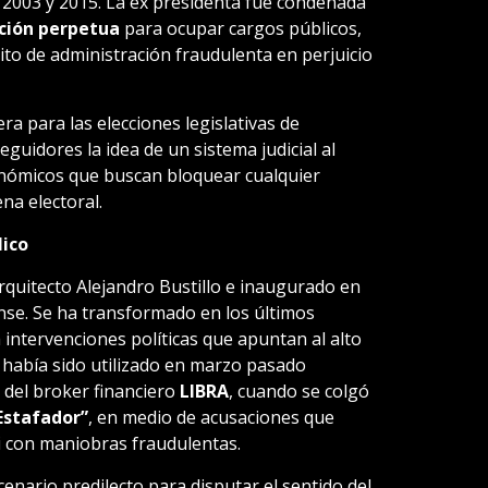
 2003 y 2015. La ex presidenta fue condenada
ación perpetua
para ocupar cargos públicos,
lito de administración fraudulenta en perjuicio
rera para las elecciones legislativas de
guidores la idea de un sistema judicial al
conómicos que buscan bloquear cualquier
na electoral.
ico
arquitecto Alejandro Bustillo e inaugurado en
nse. Se ha transformado en los últimos
intervenciones políticas que apuntan al alto
 había sido utilizado en marzo pasado
 del broker financiero
LIBRA
, cuando se colgó
 Estafador”
, en medio de acusaciones que
ei con maniobras fraudulentas.
cenario predilecto para disputar el sentido del