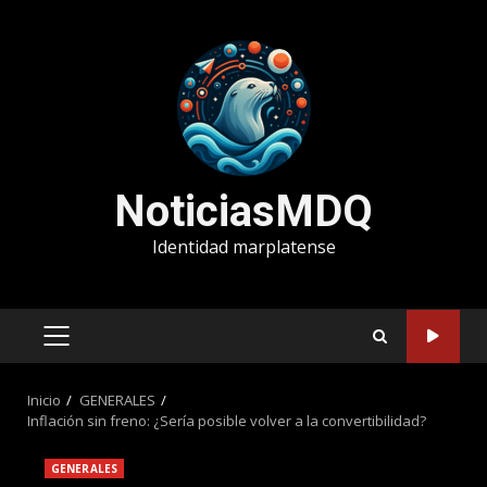
Saltar
al
contenido
NoticiasMDQ
Identidad marplatense
MENÚ
PRINCIPAL
Inicio
GENERALES
Inflación sin freno: ¿Sería posible volver a la convertibilidad?
GENERALES