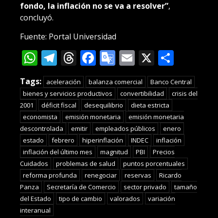
fondo, la inflación no se va a resolver”
,
concluyó.
Fuente: Portal Universidad
WhatsApp
Telegram
Threads
Facebook
Google
Email
X
Compa
Translate
Tags:
aceleración
balanza comercial
Banco Central
bienes y servicios productivos
convertibilidad
crisis del
2001
déficit fiscal
desequilibrio
dieta estricta
economista
emisión monetaria
emisión monetaria
descontrolada
emitir
empleados públicos
enero
estado
febrero
hiperinflación
INDEC
inflación
inflación del último mes
magnitud
PBI
Precios
Cuidados
problemas de salud
puntos porcentuales
reforma profunda
renegociar
reservas
Ricardo
Panza
Secretaría de Comercio
sector privado
tamaño
del Estado
tipo de cambio
valorados
variación
interanual