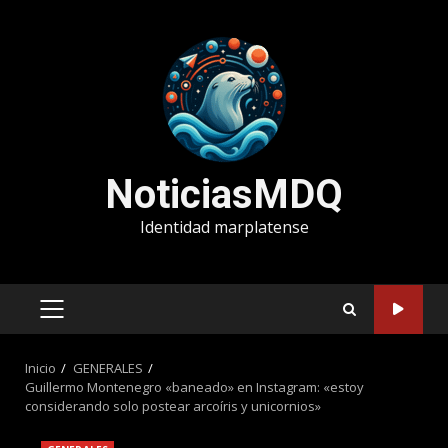
Saltar
al
contenido
NoticiasMDQ
Identidad marplatense
MENÚ
PRINCIPAL
Inicio
GENERALES
Guillermo Montenegro «baneado» en Instagram: «estoy
considerando solo postear arcoíris y unicornios»