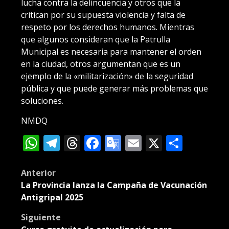
lucha contra la delincuencia y otros que la
critican por su supuesta violencia y falta de
respeto por los derechos humanos. Mientras
que algunos consideran que la Patrulla
Municipal es necesaria para mantener el orden
en la ciudad, otros argumentan que es un
ejemplo de la «militarización» de la seguridad
pública y que puede generar más problemas que
soluciones.
NMDQ
WhatsApp
Telegram
Threads
Facebook
Google
Email
X
Compa
Translate
Post
Anterior
La Provincia lanza la Campaña de Vacunación
navigation
Antigripal 2025
Siguiente