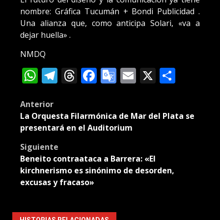
nombre: Gráfica Tucumán + Bondi Publicidad .
Una alianza que, como anticipa Solari, «va a
dejar huella» .
NMDQ
WhatsApp
Telegram
Threads
Facebook
Google
Email
X
Compa
Translate
Post
Anterior
La Orquesta Filarmónica de Mar del Plata se
navigation
presentará en el Auditorium
Siguiente
Beneito contraataca a Barrera: «El
kirchnerismo es sinónimo de desorden,
excusas y fracaso»