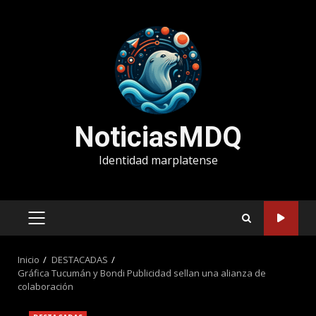
Saltar
al
contenido
NoticiasMDQ
Identidad marplatense
MENÚ
PRINCIPAL
Inicio
DESTACADAS
Gráfica Tucumán y Bondi Publicidad sellan una alianza de
colaboración