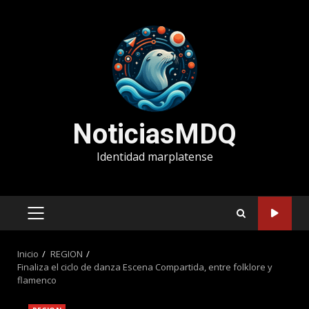
Saltar
al
contenido
NoticiasMDQ
Identidad marplatense
MENÚ
PRINCIPAL
Inicio
REGION
Finaliza el ciclo de danza Escena Compartida, entre folklore y
flamenco