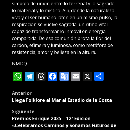
símbolo de unión entre lo terrenal y lo sagrado,
lo material y lo místico. Allí, donde la naturaleza
viva y el ser humano laten en un mismo pulso, la
respiración se vuelve sagrada: un ritmo vital
capaz de transformar lo inmóvil en energía
compartida. De esa comunión brota la flor del
cardón, efímera y luminosa, como metáfora de
resistencia, amor y belleza en la altura.
NMDQ
WhatsApp
Telegram
Threads
Facebook
Google
Email
X
Compa
Translate
Post
Anterior
Llega Folklore al Mar al Estadio de la Costa
navigation
Siguiente
Premios Enrique 2025 – 12ª Edición
«Celebramos Caminos y Soñamos Futuros de