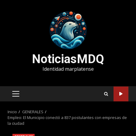
Saltar
al
contenido
NoticiasMDQ
Identidad marplatense
MENÚ
PRINCIPAL
Inicio
GENERALES
Empleo: El Municipio conectó a 837 postulantes con empresas de
la ciudad