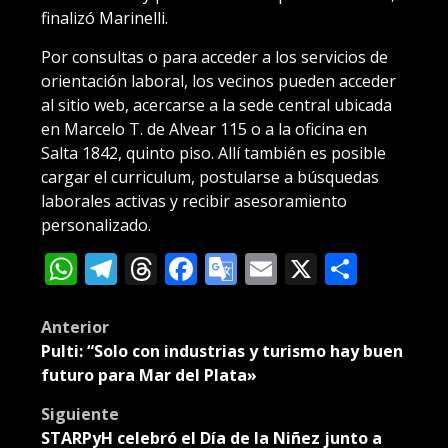
finalizó Marinelli.
Por consultas o para acceder a los servicios de
orientación laboral, los vecinos pueden acceder
al sitio web, acercarse a la sede central ubicada
en Marcelo T. de Alvear 115 o a la oficina en
Salta 1842, quinto piso. Allí también es posible
cargar el curriculum, postularse a búsquedas
laborales activas y recibir asesoramiento
personalizado.
WhatsApp
Telegram
Threads
Facebook
Google
Email
X
Compa
Translate
Post
Anterior
Pulti: “Solo con industrias y turismo hay buen
navigation
futuro para Mar del Plata»
Siguiente
STARPyH celebró el Día de la Niñez junto a