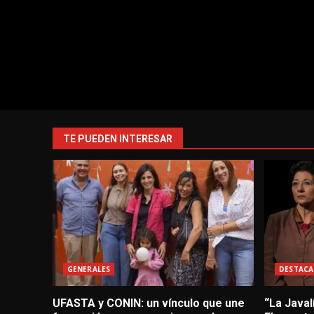
TE PUEDEN INTERESAR
GENERALES
DESTACA
UFASTA y CONIN: un vínculo que une
“La Javal