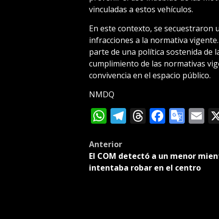
vinculadas a estos vehículos.
En este contexto, se secuestraron 
infracciones a la normativa vigent
parte de una política sostenida de l
cumplimiento de las normativas vig
convivencia en el espacio público.
NMDQ
WhatsApp
Telegram
Threads
Facebo
Goog
E
Tran
Post
Anterior
El COM detectó a un menor mien
navigation
intentaba robar en el centro