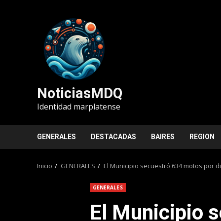
Saltar
al
contenido
NoticiasMDQ
Identidad marplatense
GENERALES
DESTACADAS
BAIRES
REGION
Inicio
GENERALES
El Municipio secuestró 634 motos por di
GENERALES
El Municipio 