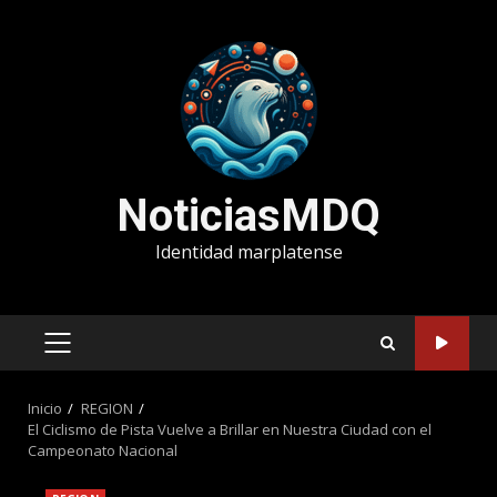
Saltar
al
contenido
NoticiasMDQ
Identidad marplatense
MENÚ
PRINCIPAL
Inicio
REGION
El Ciclismo de Pista Vuelve a Brillar en Nuestra Ciudad con el
Campeonato Nacional