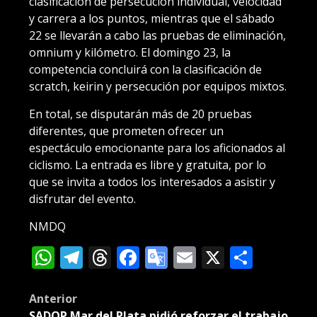
clasificación de persecución individual, velocidad
y carrera a los puntos, mientras que el sábado
22 se llevarán a cabo las pruebas de eliminación,
omnium y kilómetro. El domingo 23, la
competencia concluirá con la clasificación de
scratch, keirin y persecución por equipos mixtos.
En total, se disputarán más de 20 pruebas
diferentes, que prometen ofrecer un
espectáculo emocionante para los aficionados al
ciclismo. La entrada es libre y gratuita, por lo
que se invita a todos los interesados a asistir y
disfrutar del evento.
NMDQ
WhatsApp
Telegram
Threads
Facebook
Google
Email
X
Compa
Translate
Post
Anterior
SADOP Mar del Plata pidió reforzar el trabajo