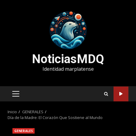
Saltar
al
contenido
NoticiasMDQ
Identidad marplatense
MENÚ
PRINCIPAL
Inicio
GENERALES
Día de la Madre: El Corazón Que Sostiene al Mundo
GENERALES