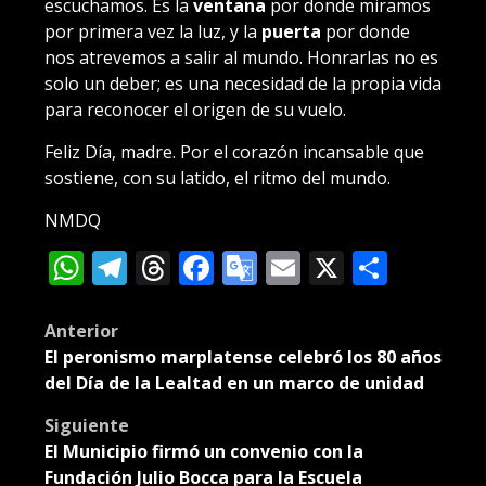
escuchamos. Es la
ventana
por donde miramos
por primera vez la luz, y la
puerta
por donde
nos atrevemos a salir al mundo. Honrarlas no es
solo un deber; es una necesidad de la propia vida
para reconocer el origen de su vuelo.
Feliz Día, madre. Por el corazón incansable que
sostiene, con su latido, el ritmo del mundo.
NMDQ
WhatsApp
Telegram
Threads
Facebook
Google
Email
X
Compa
Translate
Post
Anterior
El peronismo marplatense celebró los 80 años
navigation
del Día de la Lealtad en un marco de unidad
Siguiente
El Municipio firmó un convenio con la
Fundación Julio Bocca para la Escuela