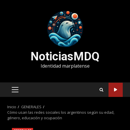
Saltar
al
contenido
NoticiasMDQ
Identidad marplatense
MENÚ
PRINCIPAL
Inicio
GENERALES
Cómo usan las redes sociales los argentinos según su edad,
género, educación y ocupación