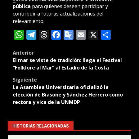
pública
para quienes deseen participar y
contribuir a futuras actualizaciones del
relevamiento.
WhatsApp
Telegram
Threads
Facebook
Google
Email
X
Compa
Translate
Post
Anterior
El mar se viste de tradición: llega el Festival
navigation
“Folklore al Mar” al Estadio de la Costa
Siguiente
La Asamblea Universitaria oficializó la
elección de Biasone y Sánchez Herrero como
rectora y vice de la UNMDP
HISTORIAS RELACIONADAS