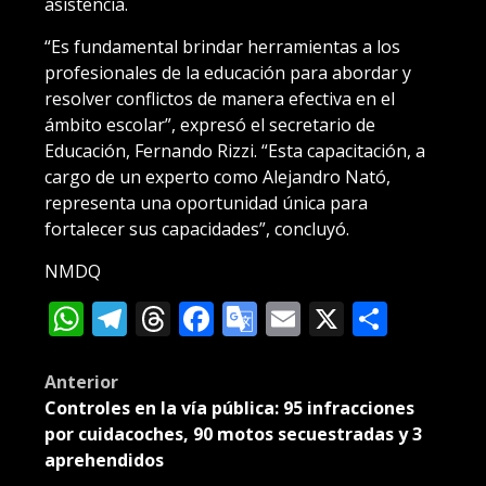
asistencia.
“Es fundamental brindar herramientas a los
profesionales de la educación para abordar y
resolver conflictos de manera efectiva en el
ámbito escolar”, expresó el secretario de
Educación, Fernando Rizzi. “Esta capacitación, a
cargo de un experto como Alejandro Nató,
representa una oportunidad única para
fortalecer sus capacidades”, concluyó.
NMDQ
WhatsApp
Telegram
Threads
Facebook
Google
Email
X
Compa
Translate
Post
Anterior
Controles en la vía pública: 95 infracciones
navigation
por cuidacoches, 90 motos secuestradas y 3
aprehendidos