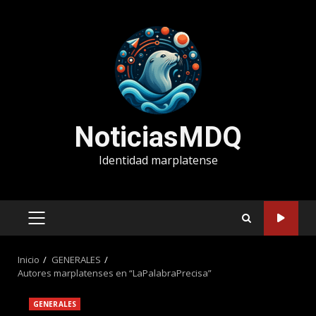
Saltar
al
contenido
NoticiasMDQ
Identidad marplatense
MENÚ
PRINCIPAL
Inicio
GENERALES
Autores marplatenses en “LaPalabraPrecisa”
GENERALES