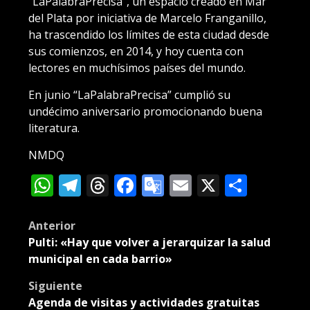
“LaPalabraPrecisa”, un espacio creado en Mar
del Plata por iniciativa de Marcelo Franganillo,
ha trascendido los límites de esta ciudad desde
sus comienzos, en 2014, y hoy cuenta con
lectores en muchísimos países del mundo.
En junio “LaPalabraPrecisa” cumplió su
undécimo aniversario promocionando buena
literatura.
NMDQ
WhatsApp
Telegram
Threads
Facebook
Google
Email
X
Compa
Translate
Post
Anterior
Pulti: «Hay que volver a jerarquizar la salud
navigation
municipal en cada barrio»
Siguiente
Agenda de visitas y actividades gratuitas