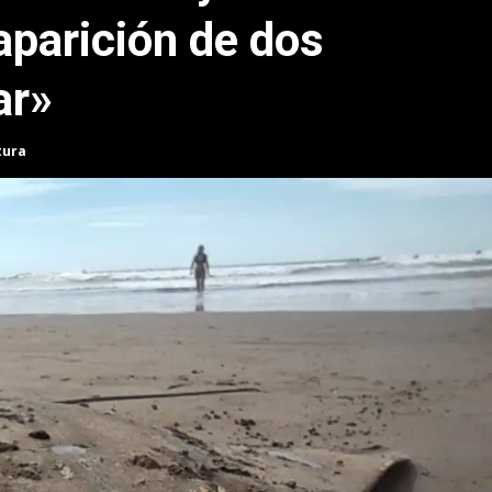
aparición de dos
ar»
tura