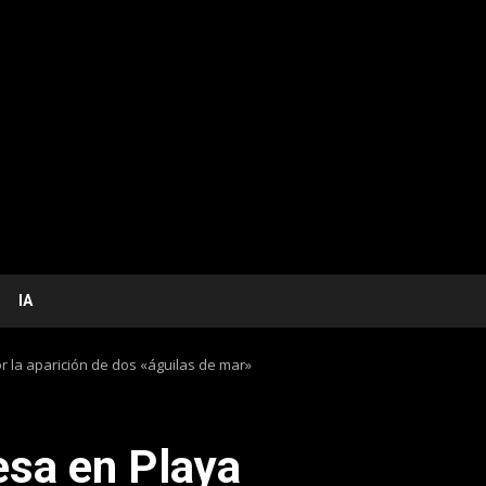
IA
r la aparición de dos «águilas de mar»
esa en Playa