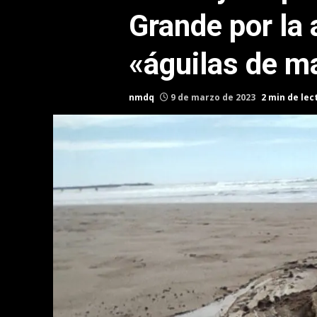
Grande por la 
«águilas de m
nmdq
9 de marzo de 2023
2 min de lec