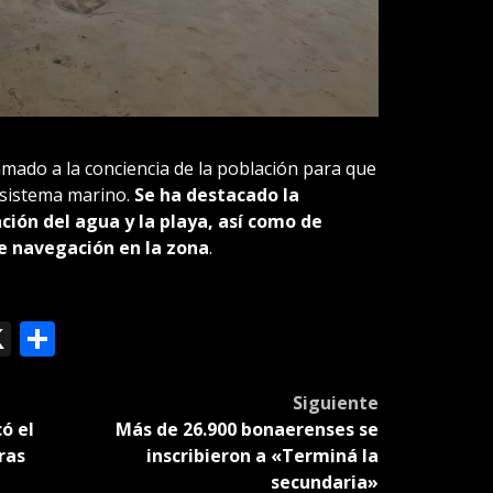
ado a la conciencia de la población para que
osistema marino.
Se ha destacado la
ción del agua y la playa, así como de
e navegación en la zona
.
ok
le
mail
X
Compartir
slate
Siguiente
ó el
Más de 26.900 bonaerenses se
ras
inscribieron a «Terminá la
secundaria»