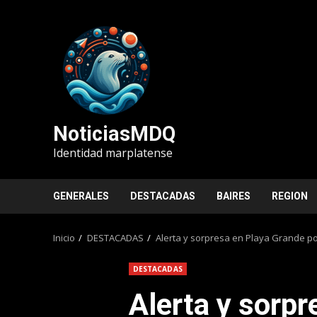
Saltar
al
contenido
NoticiasMDQ
Identidad marplatense
GENERALES
DESTACADAS
BAIRES
REGION
Inicio
DESTACADAS
Alerta y sorpresa en Playa Grande po
DESTACADAS
Alerta y sorpr