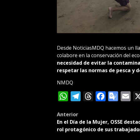
Desde NoticiasMDQ hacemos un llam
colabore en la conservación del ec
necesidad de evitar la contamina
respetar las normas de pesca y d
NMDQ
WhatsApp
Telegram
Threads
Facebo
Goog
E
Tran
Post
Anterior
En el Día de la Mujer, OSSE destac
navigation
rol protagónico de sus trabajado