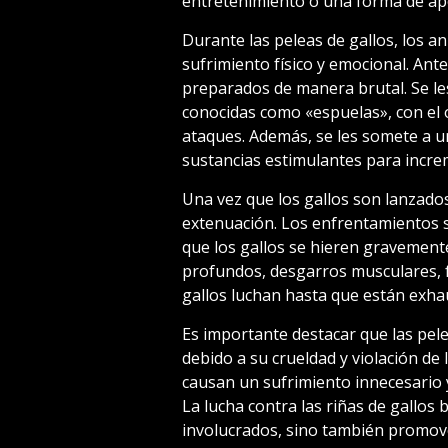
entretenimiento o una forma de ap
Durante las peleas de gallos, los 
sufrimiento físico y emocional. Ant
preparados de manera brutal. Se les 
conocidas como «espuelas», con el o
ataques. Además, se les somete a u
sustancias estimulantes para incre
Una vez que los gallos son lanzados
extenuación. Los enfrentamientos 
que los gallos se hieren gravemente
profundos, desgarros musculares, f
gallos luchan hasta que están exha
Es importante destacar que las pel
debido a su crueldad y violación de 
causan un sufrimiento innecesario 
La lucha contra las riñas de gallos
involucrados, sino también promove