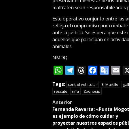
preservar el bienestar de los anima
maltraten sean responsabilizados p
Este operativo conjunto entre las a
refleja el compromiso por combatir 
ante la justicia. Se espera que est
aquellos que participan en activida
animales.
NMDQ
WhatsApp
Telegram
Threads
Facebo
Goog
E
Tran
Tags:
control vehicular
El Martillo
gal
rescate
riña
Zoonosis
Post
Anterior
Fernanda Raverta: «Punta Mogo
navigation
es ejemplo de cómo cuidar y
proyectar nuestros espacios públ