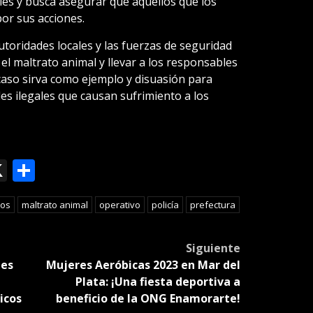
les y busca asegurar que aquellos que los
or sus acciones.
utoridades locales y las fuerzas de seguridad
el maltrato animal y llevar a los responsables
e caso sirva como ejemplo y disuasión para
des ilegales que causan sufrimiento a los
ok
le
mail
X
Compartir
slate
los
maltrato animal
operativo
policía
prefectura
Siguiente
tes
Mujeres Aeróbicas 2023 en Mar del
Plata: ¡Una fiesta deportiva a
icos
beneficio de la ONG Enamorarte!