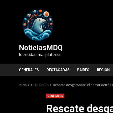
Saltar
al
contenido
NoticiasMDQ
Identidad marplatense
GENERALES
DESTACADAS
BAIRES
REGION
Inicio
GENERALES
Rescate desgarrador: el horror detrás d
GENERALES
Rescate desgar