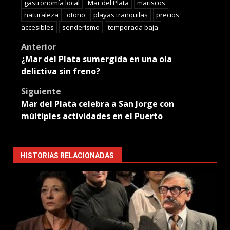
gastronomía local
Mar del Plata
mariscos
naturaleza
otoño
playas tranquilas
precios
accesibles
senderismo
temporada baja
Post
Anterior
¿Mar del Plata sumergida en una ola
navigation
delictiva sin freno?
Siguiente
Mar del Plata celebra a San Jorge con
múltiples actividades en el Puerto
HISTORIAS RELACIONADAS