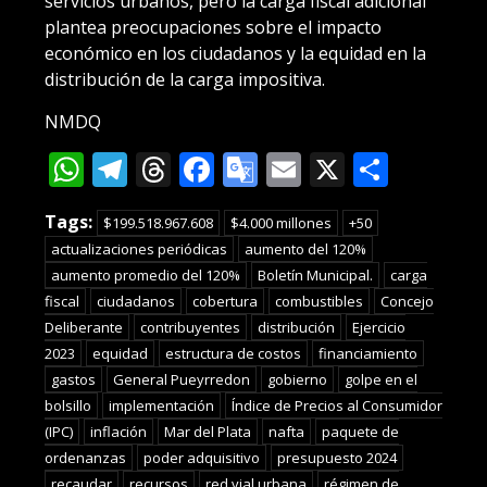
servicios urbanos, pero la carga fiscal adicional
plantea preocupaciones sobre el impacto
económico en los ciudadanos y la equidad en la
distribución de la carga impositiva.
NMDQ
WhatsApp
Telegram
Threads
Facebook
Google
Email
X
Compa
Translate
Tags:
$199.518.967.608
$4.000 millones
+50
actualizaciones periódicas
aumento del 120%
aumento promedio del 120%
Boletín Municipal.
carga
fiscal
ciudadanos
cobertura
combustibles
Concejo
Deliberante
contribuyentes
distribución
Ejercicio
2023
equidad
estructura de costos
financiamiento
gastos
General Pueyrredon
gobierno
golpe en el
bolsillo
implementación
Índice de Precios al Consumidor
(IPC)
inflación
Mar del Plata
nafta
paquete de
ordenanzas
poder adquisitivo
presupuesto 2024
recaudar
recursos
red vial urbana
régimen de