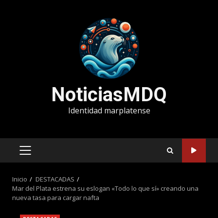
Saltar
al
contenido
NoticiasMDQ
Identidad marplatense
MENÚ
PRINCIPAL
Inicio
DESTACADAS
Mar del Plata estrena su eslogan «Todo lo que sí» creando una
nueva tasa para cargar nafta