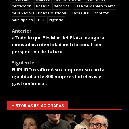
percepción
Rosario
servicios
Tasa de Mantenimiento
de la Red Vial Urbana Municipal
Tasa Girsu
tributos
municipales
TSU
vigencia
Post
Anterior
«Todo lo que Sí» Mar del Plata inaugura
navigation
innovadora identidad institucional con
perspectiva de futuro
Siguiente
El IPLIDO reafirmó su compromiso con la
igualdad ante 300 mujeres hoteleras y
gastronómicas
HISTORIAS RELACIONADAS