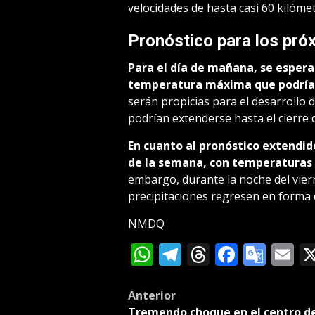
velocidades de hasta casi 60 kilóme
Pronóstico para los pró
Para el día de mañana, se espera
temperatura máxima que podría a
serán propicias para el desarrollo 
podrían extenderse hasta el cierre 
En cuanto al pronóstico extendid
de la semana, con temperaturas q
embargo, durante la noche del vier
precipitaciones regresen en forma d
NMDQ
WhatsApp
Telegram
Threads
Facebo
Goog
E
Tran
Post
Anterior
Tremendo choque en el centro d