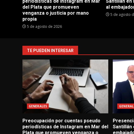
periodísticas de Instagram en Mar
Santillán en
del Plata que promueven
al embajador
venganza o justicia por mano
5 de agosto 
propia
5 de agosto de 2026
TE PUEDEN INTERESAR
GENERALES
GENERAL
Preocupación por cuentas pseudo
Presencia
periodísticas de Instagram en Mar del
Santillán
Plata que promueven venganza o
embajado