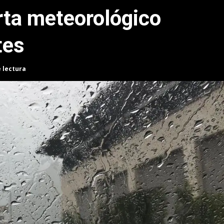
erta meteorológico
tes
e lectura