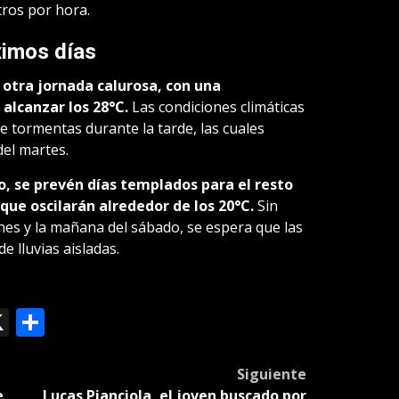
tros por hora.
ximos días
 otra jornada calurosa, con una
lcanzar los 28°C.
Las condiciones climáticas
de tormentas durante la tarde, las cuales
del martes.
o, se prevén días templados para el resto
ue oscilarán alrededor de los 20°C.
Sin
nes y la mañana del sábado, se espera que las
e lluvias aisladas.
ok
le
mail
X
Compartir
slate
Siguiente
e
Lucas Pianciola, el joven buscado por