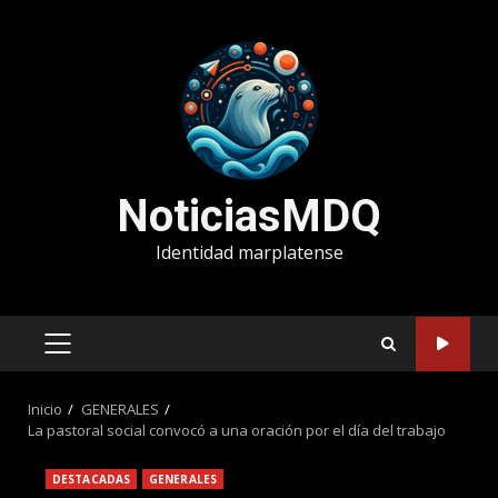
Saltar
al
contenido
NoticiasMDQ
Identidad marplatense
MENÚ
PRINCIPAL
Inicio
GENERALES
La pastoral social convocó a una oración por el día del trabajo
DESTACADAS
GENERALES