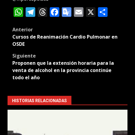
WhatsApp
Telegram
Threads
Facebook
Google
Email
X
Compa
Translate
Post
Anterior
Cursos de Reanimación Cardio Pulmonar en
navigation
OSDE
Siguiente
Proponen que la extensión horaria para la
venta de alcohol en la provincia continúe
todo el año
HISTORIAS RELACIONADAS