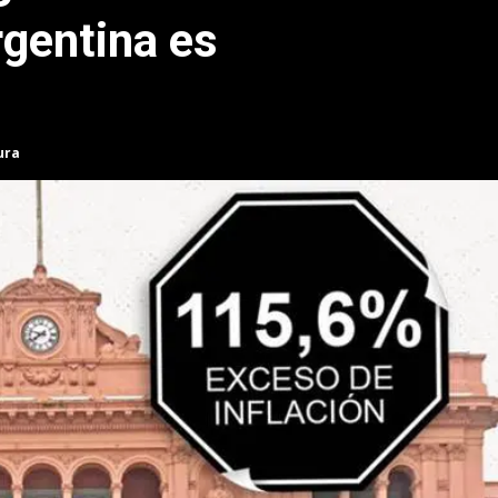
rgentina es
ura