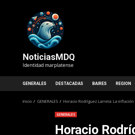
Saltar
al
contenido
NoticiasMDQ
Identidad marplatense
GENERALES
DESTACADAS
BAIRES
REGION
Inicio
GENERALES
Horacio Rodríguez Larreta: La inflación
GENERALES
Horacio Rodrí