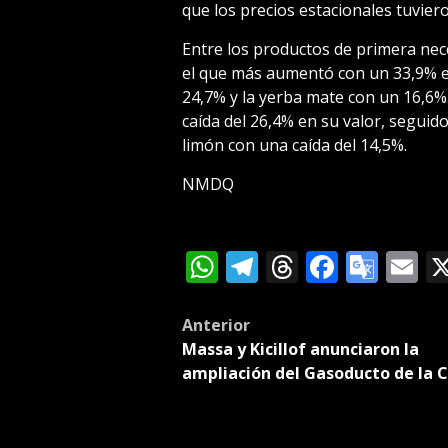
que los precios estacionales tuvier
Entre los productos de primera nec
el que más aumentó con un 33,9% en
24,7% y la yerba mate con un 16,6%
caída del 26,4% en su valor, seguido
limón con una caída del 14,5%.
NMDQ
WhatsApp
Telegram
Threads
Facebo
Goog
E
Tran
Post
Anterior
Massa y Kicillof anunciaron la
navigation
ampliación del Gasoducto de la 