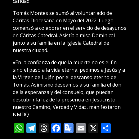
caridad.
Tomás Montes se sumó al voluntariado de
Cáritas Diocesana en Mayo del 2022. Luego
comenzó a colaborar en el servicio de desayunos
en Cáritas Catedral. Asistía a misa Dominical
junto a su familia en la Iglesia Catedral de
nuestra ciudad.
«En la confianza de que la muerte no es el fin
sino el paso a la vida eterna, pedimos a Jesús y a
la Virgen de Luján por el descanso eterno de
Tomás. Asimismo deseamos a su familia el don
de la esperanza y del consuelo, que puedan
descubrir la luz de la presencia en Jesucristo,
nuestro Camino, Verdad y Vida», manifestaron.
NMDQ
WhatsApp
Telegram
Threads
Facebook
Google
Email
X
Compa
Translate