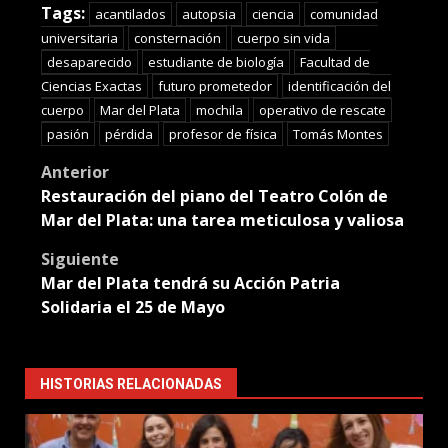
Tags:
acantilados
autopsia
ciencia
comunidad
universitaria
consternación
cuerpo sin vida
desaparecido
estudiante de biología
Facultad de
Ciencias Exactas
futuro prometedor
identificación del
cuerpo
Mar del Plata
mochila
operativo de rescate
pasión
pérdida
profesor de física
Tomás Montes
Post
Anterior
Restauración del piano del Teatro Colón de
navigation
Mar del Plata: una tarea meticulosa y valiosa
Siguiente
Mar del Plata tendrá su Acción Patria
Solidaria el 25 de Mayo
HISTORIAS RELACIONADAS