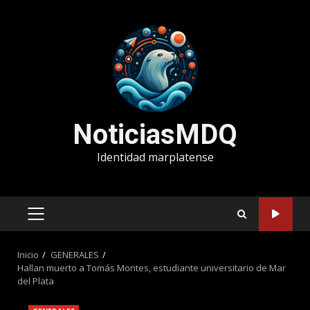
Saltar
al
contenido
NoticiasMDQ
Identidad marplatense
MENÚ
PRINCIPAL
Inicio
GENERALES
Hallan muerto a Tomás Montes, estudiante universitario de Mar
del Plata